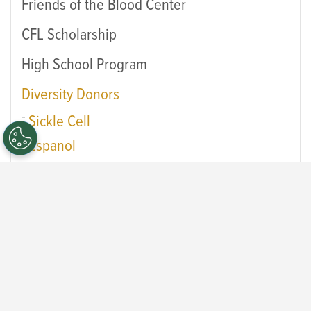
Friends of the Blood Center
CFL Scholarship
High School Program
Diversity Donors
Sickle Cell
Espanol
Sobre el Programa de Commit for Life
Tipos de donación
Dona sangre y recibe una prueba gratuita
de A1c