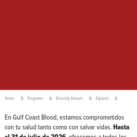
Home
Programs
Diversity Donors
Espanol
En Gulf Coast Blood, estamos comprometidos
Dona sangre y recibe una prueba gratuita de A1c
con tu salud tanto como con salvar vidas.
Hasta
Share: